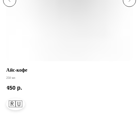
Айс-кофе
Ст
250 мл
450
р.
99
🇷🇺