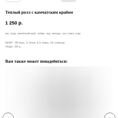
Теплый ролл с камчатским крабом
1 250
р.
рис, нори, камчатский краб, тобико, сыр, авокадо, соус унаги, кляр
КБЖУ: 180 ккал, 5г белки, 8,5г жиры, 24г углеводы
Weight: 200 g
Вам также может понадобиться: