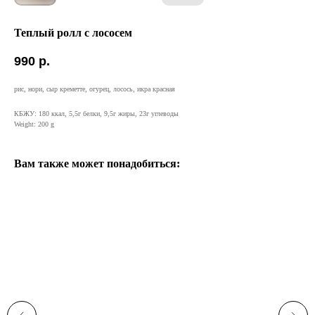
Теплый ролл с лососем
990
р.
рис, нори, сыр креметте, огурец, лосось, икра красная
КБЖУ: 180 ккал, 5,5г белки, 9,5г жиры, 23г углеводы
Weight: 200 g
Вам также может понадобиться: