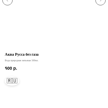
Аква Русса без газа
Бе
Вода природная питьевая 500мл.
Англ
600
р.
1 
🇷🇺