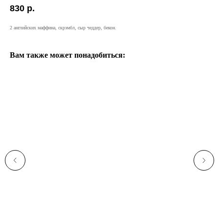
830
р.
2 английских маффина, скрэмбл, сыр чеддер, бекон.
Вам также может понадобиться: