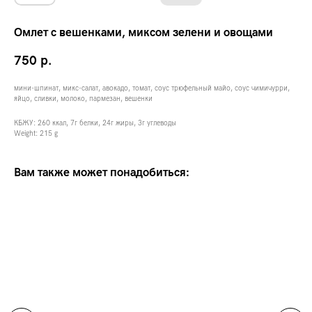
Омлет с вешенками, миксом зелени и овощами
750
р.
мини-шпинат, микс-салат, авокадо, томат, соус трюфельный майо, соус чимичурри,
яйцо, сливки, молоко, пармезан, вешенки
КБЖУ: 260 ккал, 7г белки, 24г жиры, 3г углеводы
Weight: 215 g
Вам также может понадобиться: