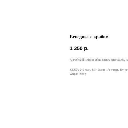
Бенедикт с крабом
1 350
р.
Английский маффин, яйцо пашот, мясо краба, го
КБЖУ: 240 ккал, 9,5г белки, 17г жиры, 10г уг
Weight: 260 g