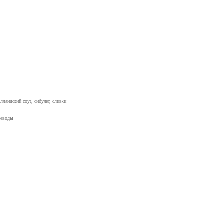
лландский соус, сибулет, сливки
леводы