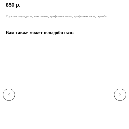
850
р.
Круассан, мортаделла, микс зелени, трюфельное масло, трюфельная паста, скрэмбл.
Вам также может понадобиться: