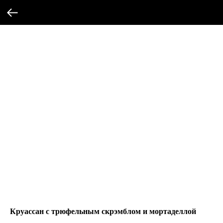
Круассан с трюфельным скрэмблом и мортаделлой